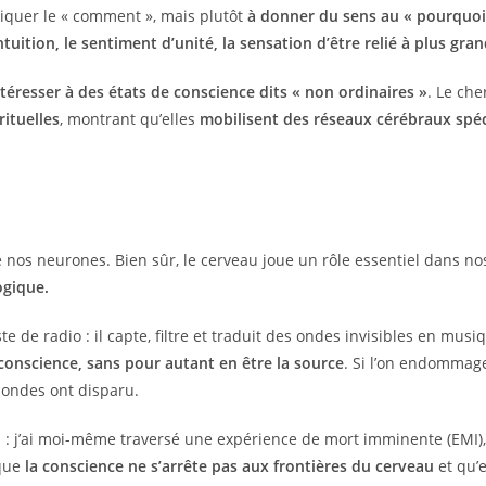
pliquer le « comment », mais plutôt
à donner du sens au « pourquoi
intuition, le sentiment d’unité, la sensation d’être relié à plus gra
éresser à des états de conscience dits « non ordinaires »
. Le ch
ituelles
, montrant qu’elles
mobilisent des réseaux cérébraux spéc
nos neurones. Bien sûr, le cerveau joue un rôle essentiel dans nos
ogique.
ste de radio : il capte, filtre et traduit des ondes invisibles en m
 conscience, sans pour autant en être la source
. Si l’on endommage
s ondes ont disparu.
n : j’ai moi-même traversé une expérience de mort imminente (EMI
que
la conscience ne s’arrête pas aux frontières du cerveau
et qu’e