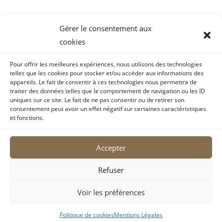
Gérer le consentement aux
cookies
Mentions Légales
Pour offrir les meilleures expériences, nous utilisons des technologies
telles que les cookies pour stocker et/ou accéder aux informations des
CGV
appareils. Le fait de consentir à ces technologies nous permettra de
traiter des données telles que le comportement de navigation ou les ID
Traitement des données à caractère personnel
uniques sur ce site. Le fait de ne pas consentir ou de retirer son
consentement peut avoir un effet négatif sur certaines caractéristiques
et fonctions.
Règlement intérieur du cabinet
Plan du Site
Copyright 2026 © Tous droits réservés
Accepter
Refuser
Voir les préférences
Site web réalisé par Mathilde Colley, Meriem Chikh et Little
Boost
Politique de cookies
Mentions Légales