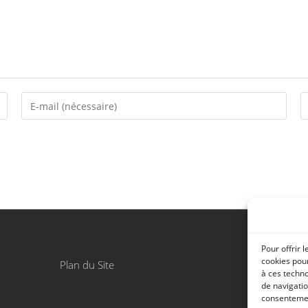
Pour offrir 
cookies pour
Plan du Site
Copyright 
à ces techn
de navigatio
consentement