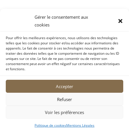
Gérer le consentement aux
cookies
Mentions Légales
Pour offrir les meilleures expériences, nous utilisons des technologies
telles que les cookies pour stocker et/ou accéder aux informations des
CGV
appareils. Le fait de consentir à ces technologies nous permettra de
traiter des données telles que le comportement de navigation ou les ID
Traitement des données à caractère personnel
uniques sur ce site. Le fait de ne pas consentir ou de retirer son
consentement peut avoir un effet négatif sur certaines caractéristiques
et fonctions.
Règlement intérieur du cabinet
Plan du Site
Copyright 2026 © Tous droits réservés
Accepter
Refuser
Voir les préférences
Site web réalisé par Mathilde Colley, Meriem Chikh et Little
Boost
Politique de cookies
Mentions Légales